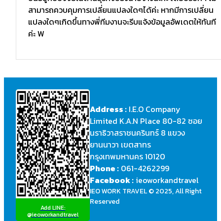
สามารถควบคุมการเปลี่ยนแปลงใดๆได้ค่ะ หากมีการเปลี่ยน
แปลงใดๆเกิดขึ้นทางพี่ทีมงานจะรีบแจ้งข้อมูลอัพเดตให้ทันที
ค่ะ W
Address :
I.E.O Company
Limited K.A.N Place 80-82 ซอย
นราธิวาสราชนครินทร์ 8 แขวง
ยานนาวา เขตสาทร
กรุงเทพมหานคร 10120
Phone :
061-4262299
Facebook :
ieoworkandtravel
IEO WORK TRAVEL © 2025, All Right
Reserved
Add LINE:
@ieoworkandtravel