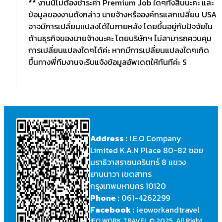
** งานนี้ไม่ต้องชำระค่า Premium Job ใดๆทั้งสิ้นนะคะ และ
ข้อมูลของงานดังกล่าว นายจ้างหรือองค์กรแลกเปลี่ยน USA
อาจมีการเปลี่ยนแปลงได้ในภายหลัง โดยขึ้นอยู่กับปัจจัยใน
ด้านธุรกิจของนายจ้างนะคะ โดยบริษัทฯ ไม่สามารถควบคุม
การเปลี่ยนแปลงใดๆได้ค่ะ หากมีการเปลี่ยนแปลงใดๆเกิด
ขึ้นทางพี่ทีมงานจะรีบแจ้งข้อมูลอัพเดตให้ทันทีค่ะ S
Address :
I.E.O Company
Limited K.A.N Place 80-82 ซอย
นราธิวาสราชนครินทร์ 8 แขวง
ยานนาวา เขตสาทร
กรุงเทพมหานคร 10120
Phone :
061-4262299
Facebook :
ieoworkandtravel
IEO WORK TRAVEL © 2025, All Right