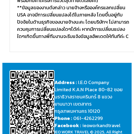
พร้อมกับค่าโครงการงวดสุดท้ายได้เลยค่ะ)
**ข้อมูลของงานดังกล่าว นายจ้างหรือองค์กรแลกเปลี่ยน
USA อาจมีการเปลี่ยนแปลงได้ในภายหลัง โดยขึ้นอยู่กับ
ปัจจัยในด้านธุรกิจของนายจ้างนะคะ โดยบริษัทฯ ไม่สามารถ
ควบคุมการเปลี่ยนแปลงใดๆได้ค่ะ หากมีการเปลี่ยนแปลง
ใดๆเกิดขึ้นทางพี่ทีมงานจะรีบแจ้งข้อมูลอัพเดตให้ทันทีค่ะ C
Address :
I.E.O Company
Limited K.A.N Place 80-82 ซอย
นราธิวาสราชนครินทร์ 8 แขวง
ยานนาวา เขตสาทร
กรุงเทพมหานคร 10120
Phone :
061-4262299
Facebook :
ieoworkandtravel
IEO WORK TRAVEL © 2025, All Right