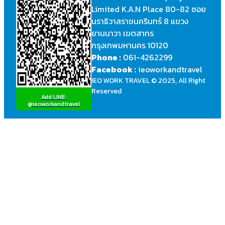
Limited K.A.N Place 80-82 ซอย
นราธิวาสราชนครินทร์ 8 แขวง
ยานนาวา เขตสาทร
กรุงเทพมหานคร 10120
Phone :
061-4262299
Facebook :
ieoworkandtravel
IEO WORK TRAVEL © 2025, All Right
Reserved
Add LINE:
@ieoworkandtravel