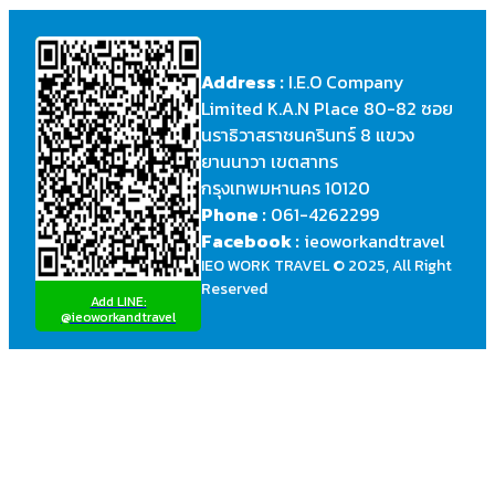
Address :
I.E.O Company
Limited K.A.N Place 80-82 ซอย
นราธิวาสราชนครินทร์ 8 แขวง
ยานนาวา เขตสาทร
กรุงเทพมหานคร 10120
Phone :
061-4262299
Facebook :
ieoworkandtravel
IEO WORK TRAVEL © 2025, All Right
Reserved
Add LINE:
@ieoworkandtravel