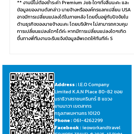
** งานนี้ไม่ต้องชำระค่า Premium Job ใดๆทั้งสิ้นนะคะ และ
ข้อมูลของงานดังกล่าว นายจ้างหรือองค์กรแลกเปลี่ยน USA
อาจมีการเปลี่ยนแปลงได้ในภายหลัง โดยขึ้นอยู่กับปัจจัยใน
ด้านธุรกิจของนายจ้างนะคะ โดยบริษัทฯ ไม่สามารถควบคุม
การเปลี่ยนแปลงใดๆได้ค่ะ หากมีการเปลี่ยนแปลงใดๆเกิด
ขึ้นทางพี่ทีมงานจะรีบแจ้งข้อมูลอัพเดตให้ทันทีค่ะ S
Address :
I.E.O Company
Limited K.A.N Place 80-82 ซอย
นราธิวาสราชนครินทร์ 8 แขวง
ยานนาวา เขตสาทร
กรุงเทพมหานคร 10120
Phone :
061-4262299
Facebook :
ieoworkandtravel