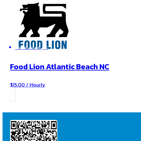
Atlantic Beach , NC
Food Lion Atlantic Beach NC
$15.00 / Hourly