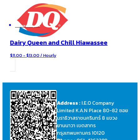
Hiawassee, GA
Dairy Queen and Chill Hiawassee
$11.00 - $13.00 / Hourly
Address :
I.E.O Company
Limited K.A.N Place 80-82 ซอย
นราธิวาสราชนครินทร์ 8 แขวง
ยานนาวา เขตสาทร
กรุงเทพมหานคร 10120