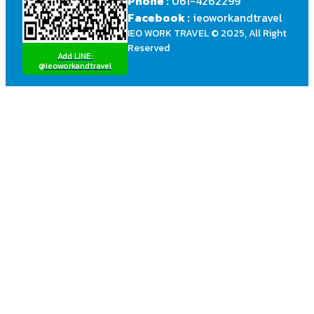
Phone :
061-4262299
Facebook :
ieoworkandtravel
IEO WORK TRAVEL © 2025, All Right
Reserved
Add LINE:
@ieoworkandtravel