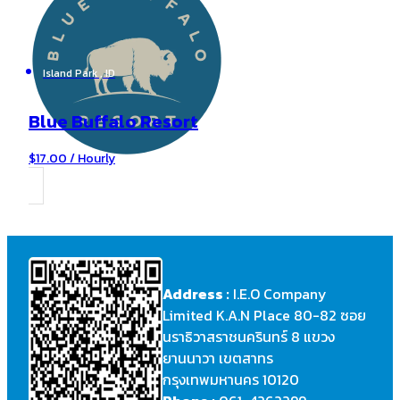
Island Park , ID
Blue Buffalo Resort
$17.00 / Hourly
Address :
I.E.O Company
Limited K.A.N Place 80-82 ซอย
นราธิวาสราชนครินทร์ 8 แขวง
ยานนาวา เขตสาทร
กรุงเทพมหานคร 10120