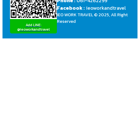
Phone :
061-4262299
Facebook :
ieoworkandtravel
IEO WORK TRAVEL © 2025, All Right
Reserved
Add LINE:
@ieoworkandtravel