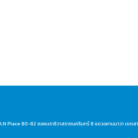
A.N Place 80-82 ซอยนราธิวาสราชนครินทร์ 8 แขวงยานนาวา เขตส