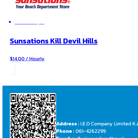
Kill Devil Hills , NC
Sunsations Kill Devil Hills
$14.00 / Hourly
Address :
I.E.O Company Limited K.
Phone :
061-4262299