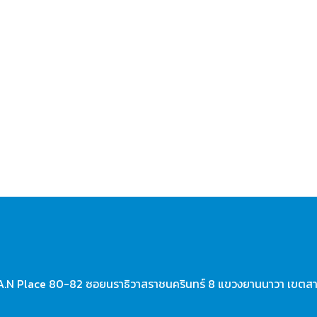
A.N Place 80-82 ซอยนราธิวาสราชนครินทร์ 8 แขวงยานนาวา เขตส