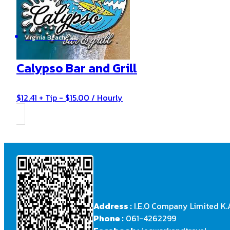
Virginia Beach , VA
Calypso Bar and Grill
$12.41 + Tip - $15.00 / Hourly
Address :
I.E.O Company Limited K.
Phone :
061-4262299