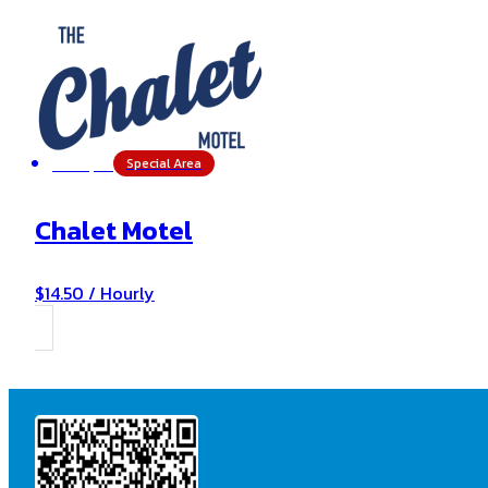
Special Area
Custer, SD
Chalet Motel
$14.50 / Hourly