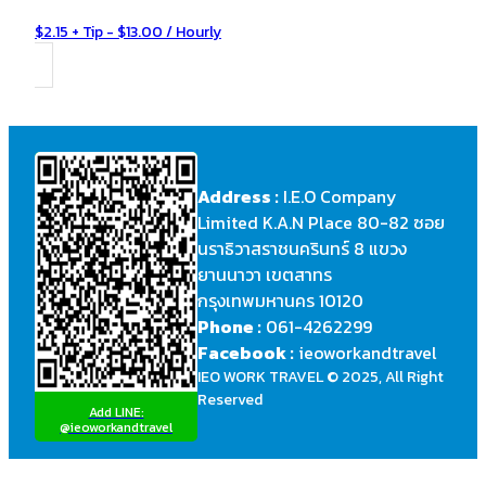
$2.15 + Tip - $13.00 / Hourly
Address :
I.E.O Company
Limited K.A.N Place 80-82 ซอย
นราธิวาสราชนครินทร์ 8 แขวง
ยานนาวา เขตสาทร
กรุงเทพมหานคร 10120
Phone :
061-4262299
Facebook :
ieoworkandtravel
IEO WORK TRAVEL © 2025, All Right
Reserved
Add LINE:
@ieoworkandtravel