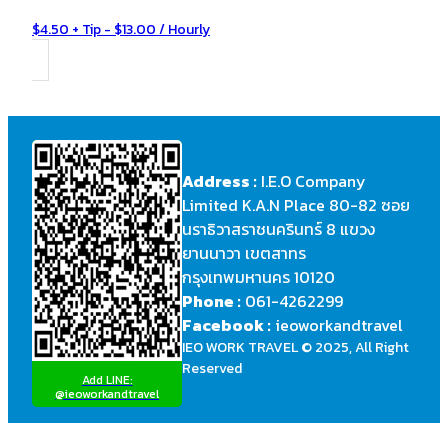
$4.50 + Tip - $13.00 / Hourly
Address :
I.E.O Company
Limited K.A.N Place 80-82 ซอย
นราธิวาสราชนครินทร์ 8 แขวง
ยานนาวา เขตสาทร
กรุงเทพมหานคร 10120
Phone :
061-4262299
Facebook :
ieoworkandtravel
IEO WORK TRAVEL © 2025, All Right
Reserved
Add LINE:
@ieoworkandtravel