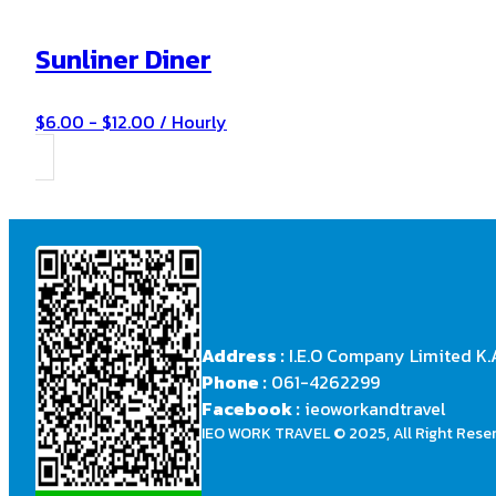
Sunliner Diner
$6.00 - $12.00 / Hourly
Address :
I.E.O Company Limited K.
Phone :
061-4262299
Facebook :
ieoworkandtravel
IEO WORK TRAVEL © 2025, All Right Rese