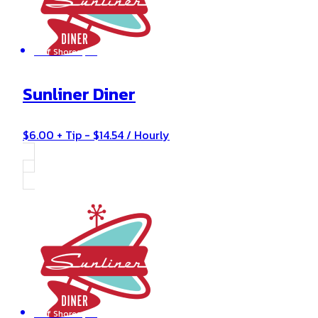
Gulf Shores , AL
Sunliner Diner
$6.00 + Tip - $14.54 / Hourly
Gulf Shores , AL