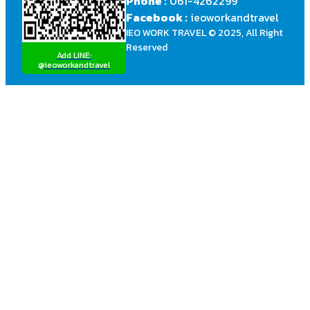
Phone :
061-4262299
Facebook :
ieoworkandtravel
IEO WORK TRAVEL © 2025, All Right
Reserved
Add LINE:
@ieoworkandtravel