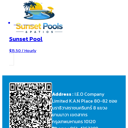
Arlington, VA
Sunset Pool
$15.50 / Hourly
Address :
I.E.O Company
Limited K.A.N Place 80-82 ซอย
นราธิวาสราชนครินทร์ 8 แขวง
ยานนาวา เขตสาทร
กรุงเทพมหานคร 10120